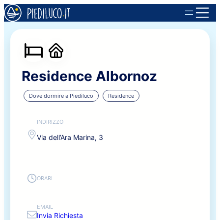
Residence Albornoz
Dove dormire a Piediluco
Residence
INDIRIZZO
Via dell’Ara Marina, 3
ORARI
EMAIL
Invia Richiesta