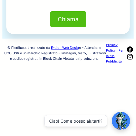
Chiama
Privacy
Fa
© Piediluco.it realizzato da
E-Lion Web Desig
n – Attenzione
Policy
·
Per
LUCCIUS® è un marchio Registrato – Immagini, testo, Illustrazioni
In
la tua
e codice registrati in Block Chain Vietata la riproduzione
Pubblicità
Ciao! Come posso aiutarti?