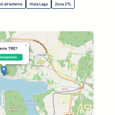
li all'esterno
Vista Lago
Zona ZTL
×
rante TRE7
Navigazione