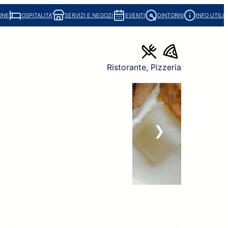
ONE
OSPITALITA’
SERVIZI E NEGOZI
EVENTI
DINTORNI
INFO UTILI
Ristorante
, 
Pizzeria