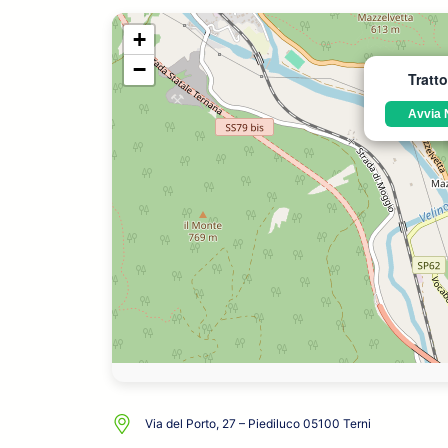
+
−
Tratto
Avvia 
Via del Porto, 27 – Piediluco 05100 Terni