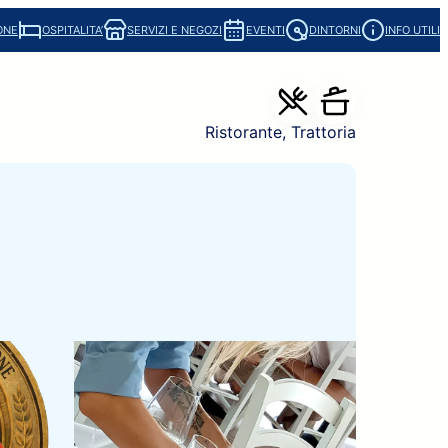
ONE
OSPITALITA’
SERVIZI E NEGOZI
EVENTI
DINTORNI
INFO UTILI
Ristorante
, 
Trattoria