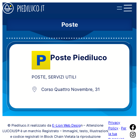
Poste
Poste Piediluco
POSTE
,
SERVIZI UTILI
Corso Quattro Novembre, 31
Privacy
Fa
© Piediluco.it realizzato da
E-Lion Web Desig
n – Attenzione
Policy
·
Per
LUCCIUS® è un marchio Registrato – Immagini, testo, Illustrazioni
In
la tua
e codice registrati in Block Chain Vietata la riproduzione