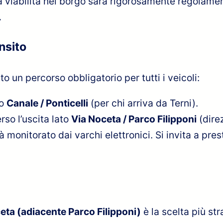
 la viabilità nel borgo sarà rigorosamente regolame
.
ansito
ito un percorso obbligatorio per tutti i veicoli:
to
Canale / Ponticelli
(per chi arriva da Terni).
rso l’uscita lato
Via Noceta / Parco Filipponi
(direz
à monitorato dai varchi elettronici. Si invita a pr
eta (adiacente Parco Filipponi)
è la scelta più st