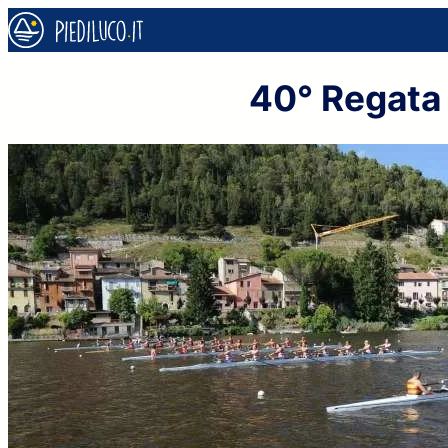
Vai
al
contenuto
40° Regata 