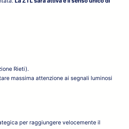
ntata.
La ZTL sarà attiva e il senso unico di
ione Rieti).
estare massima attenzione ai segnali luminosi
rategica per raggiungere velocemente il