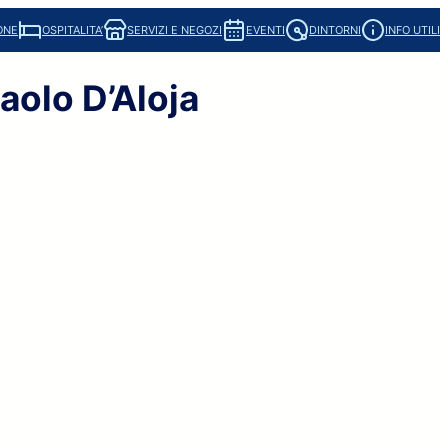
ONE
OSPITALITA’
SERVIZI E NEGOZI
EVENTI
DINTORNI
INFO UTILI
aolo D’Aloja