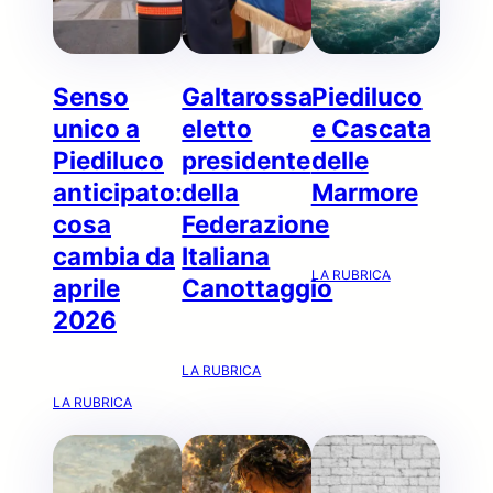
Senso
Galtarossa
Piediluco
unico a
eletto
e Cascata
Piediluco
presidente
delle
anticipato:
della
Marmore
cosa
Federazione
cambia da
Italiana
LA RUBRICA
aprile
Canottaggio
2026
LA RUBRICA
LA RUBRICA