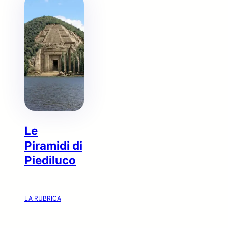
Le
Piramidi di
Piediluco
LA RUBRICA