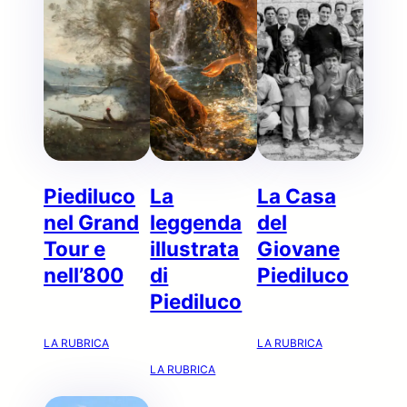
Piediluco
La
La Casa
nel Grand
leggenda
del
Tour e
illustrata
Giovane
nell’800
di
Piediluco
Piediluco
LA RUBRICA
LA RUBRICA
LA RUBRICA